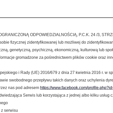
Usługi
Opinie
Suk
OGRANICZONĄ ODPOWIEDZIALNOŚCIĄ, P.C.K. 24 /3, STRZ
sobie fizycznej zidentyfikowanej lub możliwej do zidentyfikowa
giczną, genetyczną, psychiczną, ekonomiczną, kulturową lub sp
z informacje gromadzone za pośrednictwem plików cookie oraz inn
jskiego i Rady (UE) 2016/679 z dnia 27 kwietnia 2016 r. w sp
awie swobodnego przepływu takich danych oraz uchylenia dyr
przez nas pod adresem
https://www.facebook.com/profile.php?
wiedzająca Serwis lub korzystająca z jednej albo kilku usług c
znego
 z serwisu