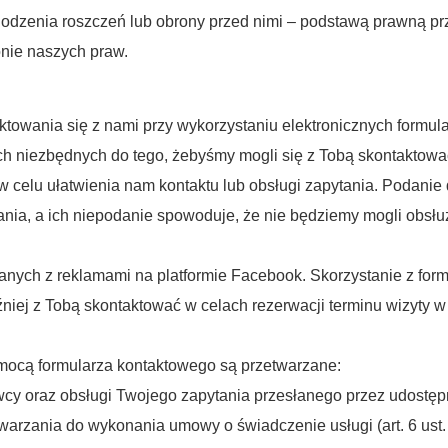
odzenia roszczeń lub obrony przed nimi – podstawą prawną prze
onie naszych praw.
owania się z nami przy wykorzystaniu elektronicznych formula
niezbędnych do tego, żebyśmy mogli się z Tobą skontaktować 
w celu ułatwienia nam kontaktu lub obsługi zapytania. Podani
ania, a ich niepodanie spowoduje, że nie będziemy mogli obsł
nych z reklamami na platformie Facebook. Skorzystanie z f
iej z Tobą skontaktować w celach rezerwacji terminu wizyty w 
mocą formularza kontaktowego są przetwarzane:
dawcy oraz obsługi Twojego zapytania przesłanego przez udostę
warzania do wykonania umowy o świadczenie usługi (art. 6 ust. 