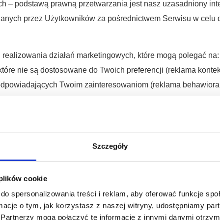
ch – podstawą prawną przetwarzania jest nasz uzasadniony intere
zanych przez Użytkowników za pośrednictwem Serwisu w celu d
realizowania działań marketingowych, które mogą polegać na:
które nie są dostosowane do Twoich preferencji (reklama konte
 odpowiadających Twoim zainteresowaniom (reklama behawioral
 interesujących ofertach lub treściach, które w niektórych p
związanych z marketingiem bezpośrednim towarów i usług (prze
ketingowe)
Szczegóły
, w niektórych przypadkach wykorzystujemy profilowanie (jeżel
onujemy oceny wybranych czynników dotyczących osób fizyczn
 plików cookie
do spersonalizowania treści i reklam, aby oferować funkcje sp
ormacje o tym, jak korzystasz z naszej witryny, udostępniamy p
Partnerzy mogą połączyć te informacje z innymi danymi otrzym