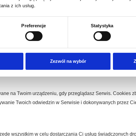
rzystywane przez nas, abyśmy mogli kierować do Ciebie treśc
nia z ich usług.
SMS lub telefonicznie. Takie działania podejmujemy wyłącznie 
Preferencje
Statystyka
wiedzasz nasz profile prowadzone w mediach społecznościowyc
zku z prowadzeniem profilu, w tym w celu informowania Cię o 
Zezwól na wybór
Z
dstawą prawną przetwarzania danych osobowych w tym celu jest n
 marki.
lowane na Twoim urządzeniu, gdy przeglądasz Serwis. Cookies zb
ętywanie Twoich odwiedzin w Serwisie i dokonywanych przez 
zede wszystkim w celu dostarczania Ci usług świadczonych drog