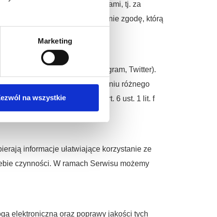
i marketingowe różnymi kanałami, tj. za
w przypadku, gdy wyraziłeś na nie zgodę, którą
Marketing
h (Facebook, YouTube, Instagram, Twitter).
naszej aktywności oraz promowaniu różnego
ezwól na wszystkie
asz uzasadniony interes (art. 6 ust. 1 lit. f
ierają informacje ułatwiające korzystanie ze
Ciebie czynności. W ramach Serwisu możemy
ą elektroniczną oraz poprawy jakości tych