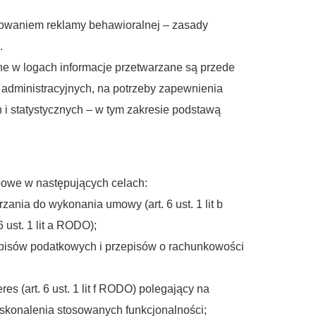
towaniem reklamy behawioralnej – zasady
.
e w logach informacje przetwarzane są przede
administracyjnych, na potrzeby zapewnienia
i statystycznych – w tym zakresie podstawą
bowe w następujących celach:
ania do wykonania umowy (art. 6 ust. 1 lit b
ust. 1 lit a RODO);
episów podatkowych i przepisów o rachunkowości
s (art. 6 ust. 1 lit f RODO) polegający na
oskonalenia stosowanych funkcjonalności;