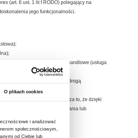
s (art. 6 ust. 1 lit f RODO) polegający na
oskonalenia jego funkcjonalności.
kstowa);
na);
rzypadkach zawierają informacje handlowe (usługa
syłanie informacji handlowych drogą
O plikach cookies
i wyrazisz na to zgodę). Oznacza to, że dzięki
ych w celu analizy ich zachowania lub
ołecznościowe i analizować
artnerom społecznościowym,
anymi od Ciebie lub