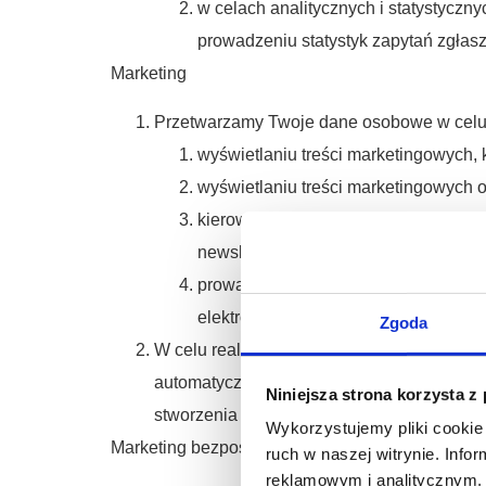
w celach analitycznych i statystyczny
prowadzeniu statystyk zapytań zgłas
Marketing
Przetwarzamy Twoje dane osobowe w celu 
wyświetlaniu treści marketingowych, 
wyświetlaniu treści marketingowych
kierowaniu e-mailowych powiadomień o
newslettera)
prowadzenie innego rodzaju działań 
elektroniczną oraz działania telemar
Zgoda
W celu realizowania działań marketingowych
automatycznemu przetwarzaniu danych dok
Niniejsza strona korzysta z
stworzenia prognozy na przyszłość.
Wykorzystujemy pliki cookie 
Marketing bezpośredni
ruch w naszej witrynie. Inf
reklamowym i analitycznym. 