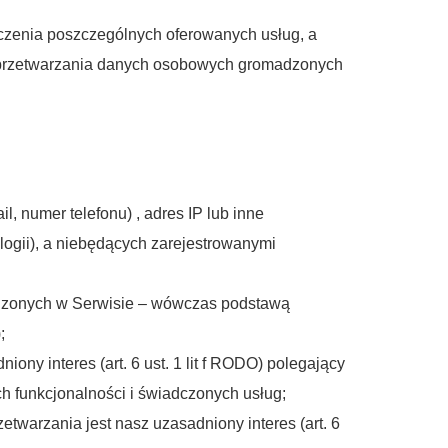
czenia poszczególnych oferowanych usług, a
le przetwarzania danych osobowych gromadzonych
, numer telefonu) , adres IP lub inne
logii), a niebędących zarejestrowanymi
adzonych w Serwisie – wówczas podstawą
;
ny interes (art. 6 ust. 1 lit f RODO) polegający
h funkcjonalności i świadczonych usług;
twarzania jest nasz uzasadniony interes (art. 6