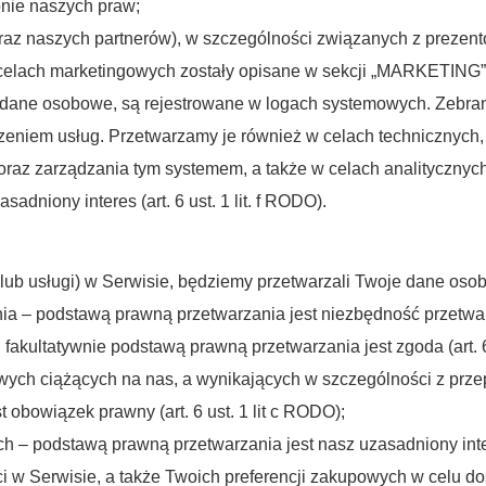
onie naszych praw;
raz naszych partnerów), w szczególności związanych z prezen
elach marketingowych zostały opisane w sekcji „MARKETING”
 dane osobowe, są rejestrowane w logach systemowych. Zebran
eniem usług. Przetwarzamy je również w celach technicznych, 
az zarządzania tym systemem, a także w celach analitycznych 
adniony interes (art. 6 ust. 1 lit. f RODO).
 lub usługi) w Serwisie, będziemy przetwarzali Twoje dane oso
ia – podstawą prawną przetwarzania jest niezbędność przetwarz
kultatywnie podstawą prawną przetwarzania jest zgoda (art. 6 
wych ciążących na nas, a wynikających w szczególności z prz
 obowiązek prawny (art. 6 ust. 1 lit c RODO);
ch – podstawą prawną przetwarzania jest nasz uzasadniony intere
i w Serwisie, a także Twoich preferencji zakupowych w celu d