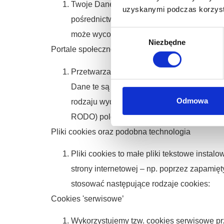
Twoje Dane osobowe mogą być również wyko
uzyskanymi podczas korzysta
pośrednictwem poczty e-mail, drogą MMS / 
Wybór
może wycofać w dowolnym momencie.
Niezbędne
zgody
Portale społecznościowe
Przetwarzamy Twoje dane osobowe, gdy od
Dane te są przetwarzane wyłącznie w zwią
Odmowa
rodzaju wydarzeń, usług oraz produktów. Po
RODO) polegający na promowaniu własnej
Pliki cookies oraz podobna technologia
Pliki cookies to małe pliki tekstowe insta
strony internetowej – np. poprzez zapami
stosować następujące rodzaje cookies:
Cookies 'serwisowe’
Wykorzystujemy tzw. cookies serwisowe pr