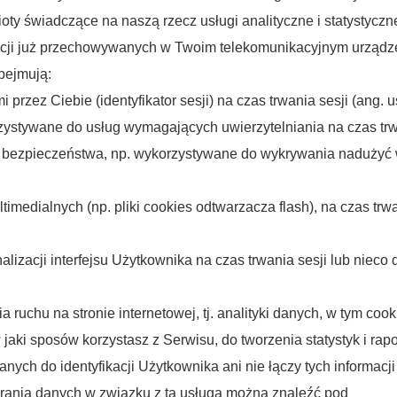
ty świadczące na naszą rzecz usługi analityczne i statystyczn
acji już przechowywanych w Twoim telekomunikacyjnym urządzeni
bejmują:
przez Ciebie (identyfikator sesji) na czas trwania sesji (ang. u
rzystywane do usług wymagających uwierzytelniania na czas trwa
 bezpieczeństwa, np. wykorzystywane do wykrywania nadużyć w 
timedialnych (np. pliki cookies odtwarzacza flash), na czas trw
alizacji interfejsu Użytkownika na czas trwania sesji lub nieco 
a ruchu na stronie internetowej, tj. analityki danych, w tym coo
 jaki sposów korzystasz z Serwisu, do tworzenia statystyk i ra
nych do identyfikacji Użytkownika ani nie łączy tych informacji
ierania danych w związku z tą usługą można znaleźć pod