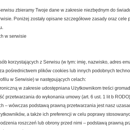
Serwisu zbieramy Twoje dane w zakresie niezbędnym do świad
erwisie. Poniżej zostały opisane szczegółowe zasady oraz ce
u.
h w serwisie
 korzystających z Serwisu (w tym: imię, nazwisko, adres email
 za pośrednictwem plików cookies lub innych podobnych techno
ofilu w Serwisie) w następujących celach:
ktroniczną w zakresie udostępniana Użytkownikom treści grom
ć przetwarzania do wykonania umowy (art. 6 ust. 1 lit b RODO)
ych – wówczas podstawą prawną przetwarzania jest nasz uzasadnio
ytkowników, a także ich preferencji w celu poprawy stosowanyc
odzenia roszczeń lub obrony przed nimi – podstawą prawną prze