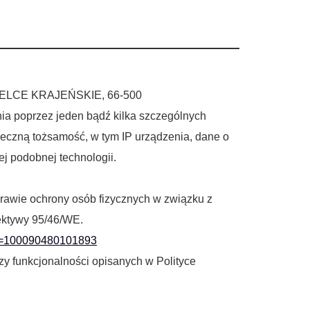
cesy klientów
Kontakt
Bezpłatna konsultacja
ELCE KRAJEŃSKIE, 66-500
nia poprzez jeden bądź kilka szczególnych
ołeczną tożsamość, w tym IP urządzenia, dane o
ej podobnej technologii.
rawie ochrony osób fizycznych w związku z
ektywy 95/46/WE.
id=100090480101893
zy funkcjonalności opisanych w Polityce